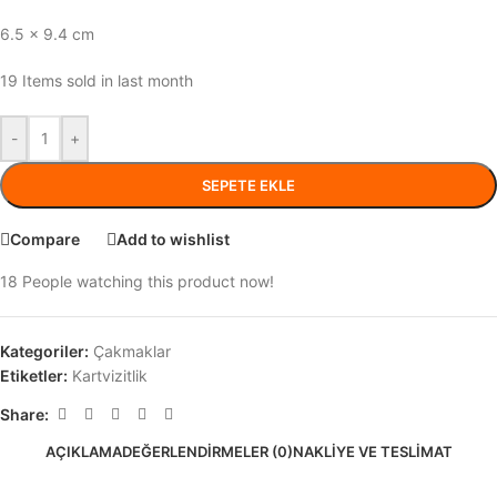
6.5 x 9.4 cm
19
Items sold in last month
-
+
SEPETE EKLE
Compare
Add to wishlist
18
People watching this product now!
Kategoriler:
Çakmaklar
Etiketler:
Kartvizitlik
Share:
AÇIKLAMA
DEĞERLENDIRMELER (0)
NAKLIYE VE TESLIMAT