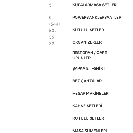
51
KUPALAR
MASA SETLERI
0
POWERBANKLER
SAATLER
(544)
KUTULU SETLER
537
35
ORGANIZERLER
32
RESTORAN / CAFE
ÜRÜNLERI
ŞAPKA & T-SHIRT
BEZ ÇANTALAR
HESAP MAKINELERI
KAHVE SETLERI
KUTULU SETLER
MASA SÜMENLERI