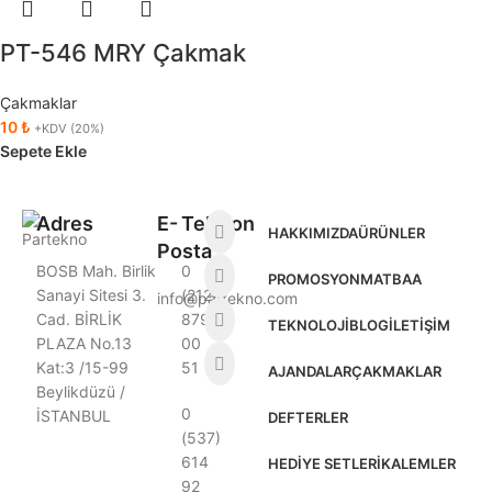
PT-546 MRY Çakmak
Çakmaklar
10
₺
+KDV (20%)
Sepete Ekle
Adres
E-
Telefon
HAKKIMIZDA
ÜRÜNLER
Posta
BOSB Mah. Birlik
0
PROMOSYON
MATBAA
Sanayi Sitesi 3.
(212)
info@partekno.com
Cad. BİRLİK
879
TEKNOLOJI
BLOG
İLETIŞIM
PLAZA No.13
00
Kat:3 /15-99
51
AJANDALAR
ÇAKMAKLAR
Beylikdüzü /
0
İSTANBUL
DEFTERLER
(537)
614
HEDIYE SETLERI
KALEMLER
92