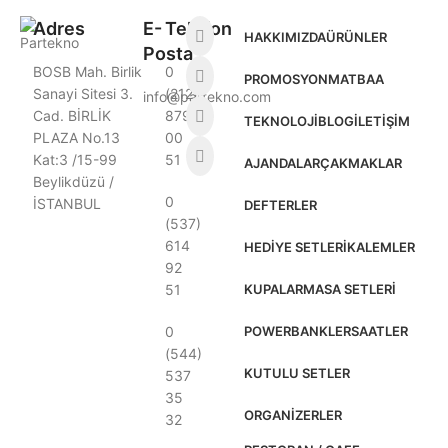
Adres
E-
Telefon
HAKKIMIZDA
ÜRÜNLER
Posta
BOSB Mah. Birlik
0
PROMOSYON
MATBAA
Sanayi Sitesi 3.
(212)
info@partekno.com
Cad. BİRLİK
879
TEKNOLOJI
BLOG
İLETIŞIM
PLAZA No.13
00
Kat:3 /15-99
51
AJANDALAR
ÇAKMAKLAR
Beylikdüzü /
0
İSTANBUL
DEFTERLER
(537)
614
HEDIYE SETLERI
KALEMLER
92
51
KUPALAR
MASA SETLERI
0
POWERBANKLER
SAATLER
(544)
KUTULU SETLER
537
35
ORGANIZERLER
32