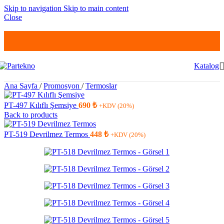
Skip to navigation
Skip to main content
Close
Katalog
Ana Sayfa
/
Promosyon
/
Termoslar
PT-497 Kılıflı Şemsiye
690
₺
+KDV (20%)
Back to products
PT-519 Devrilmez Termos
448
₺
+KDV (20%)