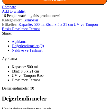
Compare
Add to wishlist
16
People watching this product now!
Kategoriler:
Termoslar
Etiketler:
Kapasite: 500 ml Ebat: 8.5 x 21 cm UV ve Tampon
Baskı Devrilmez Termos
Share:
Açıklama
Değerlendirmeler (0)
Nakliye ve Teslimat
Açıklama
Kapasite: 500 ml
Ebat: 8.5 x 21 cm
UV ve Tampon Baskı
Devrilmez Termos
Değerlendirmeler (0)
Değerlendirmeler
Henüz değerlendirme yapılmadı.