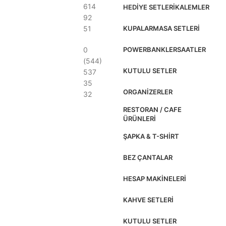
614
HEDIYE SETLERI
KALEMLER
92
51
KUPALAR
MASA SETLERI
0
POWERBANKLER
SAATLER
(544)
KUTULU SETLER
537
35
ORGANIZERLER
32
RESTORAN / CAFE
ÜRÜNLERI
ŞAPKA & T-SHIRT
BEZ ÇANTALAR
HESAP MAKINELERI
KAHVE SETLERI
KUTULU SETLER