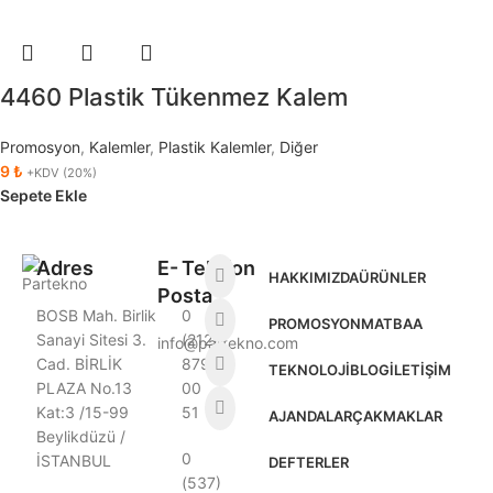
4460 Plastik Tükenmez Kalem
Promosyon
,
Kalemler
,
Plastik Kalemler
,
Diğer
9
₺
+KDV (20%)
Sepete Ekle
Adres
E-
Telefon
HAKKIMIZDA
ÜRÜNLER
Posta
BOSB Mah. Birlik
0
PROMOSYON
MATBAA
Sanayi Sitesi 3.
(212)
info@partekno.com
Cad. BİRLİK
879
TEKNOLOJI
BLOG
İLETIŞIM
PLAZA No.13
00
Kat:3 /15-99
51
AJANDALAR
ÇAKMAKLAR
Beylikdüzü /
0
İSTANBUL
DEFTERLER
(537)