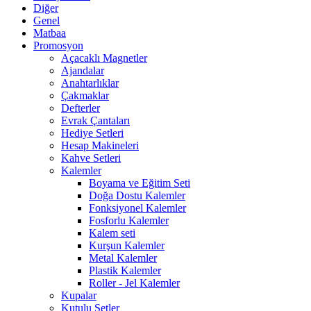
Diğer
Genel
Matbaa
Promosyon
Açacaklı Magnetler
Ajandalar
Anahtarlıklar
Çakmaklar
Defterler
Evrak Çantaları
Hediye Setleri
Hesap Makineleri
Kahve Setleri
Kalemler
Boyama ve Eğitim Seti
Doğa Dostu Kalemler
Fonksiyonel Kalemler
Fosforlu Kalemler
Kalem seti
Kurşun Kalemler
Metal Kalemler
Plastik Kalemler
Roller - Jel Kalemler
Kupalar
Kutulu Setler