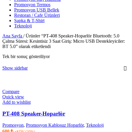
Promosyon Termos
Promosyon USB Bellek
Restoran / Cafe Ürünleri
Şapka & T-Shirt
Teknoloji
Ana Sayfa
/
Ürünler “PT-408 Speaker-Hoparlör Bluetooth: 5.0
Çalma Süresi: Kesintisiz 3 Saat Giriş: Micro USB Destekleyiciler:
BT 5.0” olarak etiketlendi
Tek bir sonuç gösteriliyor
Show sidebar
Compare
Quick view
Add to wishlist
PT-408 Speaker-Hoparlör
Promosyon
,
Promosyon Kablosuz Hoparlör
,
Teknoloji
680
₺
+KDV (20%)