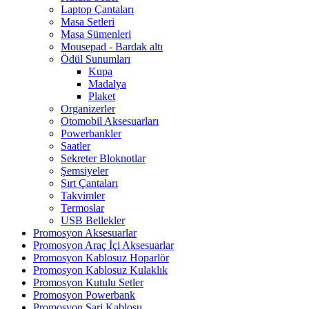
Laptop Çantaları
Masa Setleri
Masa Sümenleri
Mousepad - Bardak altı
Ödül Sunumları
Kupa
Madalya
Plaket
Organizerler
Otomobil Aksesuarları
Powerbankler
Saatler
Sekreter Bloknotlar
Şemsiyeler
Sırt Çantaları
Takvimler
Termoslar
USB Bellekler
Promosyon Aksesuarlar
Promosyon Araç İçi Aksesuarlar
Promosyon Kablosuz Hoparlör
Promosyon Kablosuz Kulaklık
Promosyon Kutulu Setler
Promosyon Powerbank
Promosyon Şarj Kablosu