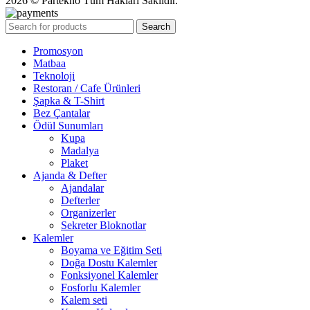
2026 © Partekno Tüm Hakları Saklıdır.
Search
Promosyon
Matbaa
Teknoloji
Restoran / Cafe Ürünleri
Şapka & T-Shirt
Bez Çantalar
Ödül Sunumları
Kupa
Madalya
Plaket
Ajanda & Defter
Ajandalar
Defterler
Organizerler
Sekreter Bloknotlar
Kalemler
Boyama ve Eğitim Seti
Doğa Dostu Kalemler
Fonksiyonel Kalemler
Fosforlu Kalemler
Kalem seti