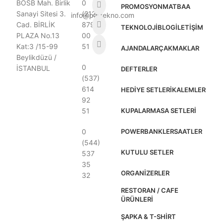
BOSB Mah. Birlik
0
PROMOSYON
MATBAA
Sanayi Sitesi 3.
(212)
info@partekno.com
Cad. BİRLİK
879
TEKNOLOJI
BLOG
İLETIŞIM
PLAZA No.13
00
Kat:3 /15-99
51
AJANDALAR
ÇAKMAKLAR
Beylikdüzü /
0
İSTANBUL
DEFTERLER
(537)
614
HEDIYE SETLERI
KALEMLER
92
51
KUPALAR
MASA SETLERI
0
POWERBANKLER
SAATLER
(544)
KUTULU SETLER
537
35
ORGANIZERLER
32
RESTORAN / CAFE
ÜRÜNLERI
ŞAPKA & T-SHIRT