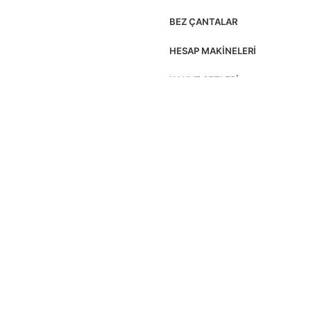
BEZ ÇANTALAR
HESAP MAKINELERI
KAHVE SETLERI
KUTULU SETLER
MASA SÜMENLERI
2026 © Partekno Tüm Hakları Saklıdır.
Shop
Filters
Wishlist